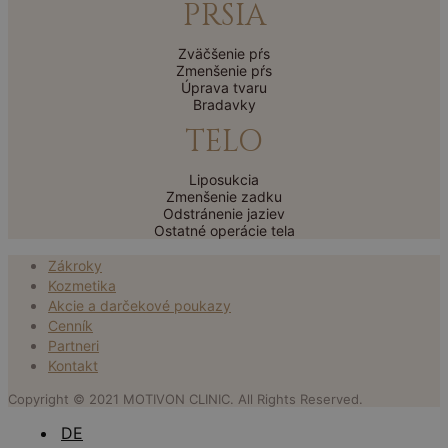
PRSIA
Zväčšenie pŕs
Zmenšenie pŕs
Úprava tvaru
Bradavky
TELO
Liposukcia
Zmenšenie zadku
Odstránenie jaziev
Ostatné operácie tela
Zákroky
Kozmetika
Akcie a darčekové poukazy
Cenník
Partneri
Kontakt
Copyright © 2021 MOTIVON CLINIC. All Rights Reserved.
DE