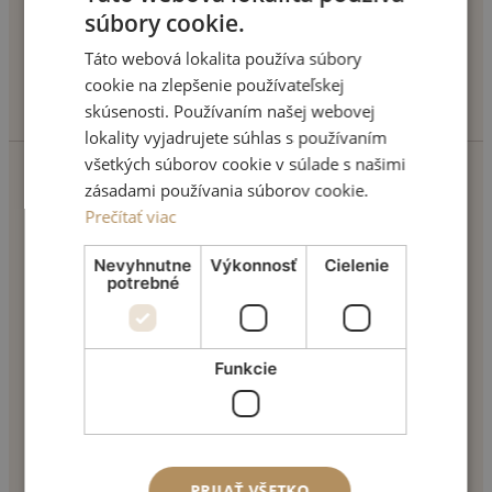
súbory cookie.
Táto webová lokalita používa súbory
cookie na zlepšenie používateľskej
info@motivonclinic.com
skúsenosti. Používaním našej webovej
lokality vyjadrujete súhlas s používaním
všetkých súborov cookie v súlade s našimi
zásadami používania súborov cookie.
TVÁR
Prečítať viac
Úprava očných viečok
Nevyhnutne
Výkonnosť
Cielenie
Opravy nosa
potrebné
Zväčšenie pier
Vyhladenie vrások
Ostatné tvárové operácie
PRSIA
Funkcie
Zväčšenie pŕs
Zmenšenie pŕs
Úprava tvaru
Bradavky
PRIJAŤ VŠETKO