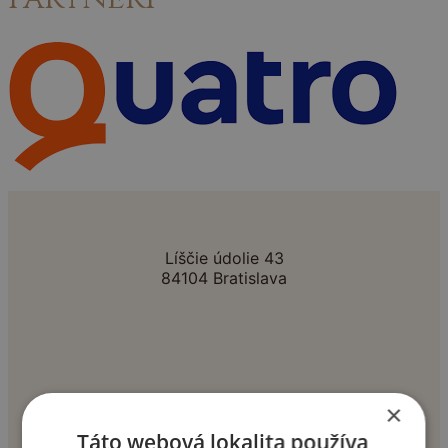
Líščie údolie 43
84104 Bratislava
+421 904 355 553
×
Táto webová lokalita používa