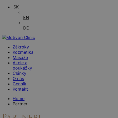
SK
EN
DE
Zákroky
Kozmetika
Masáže
Akcie a
poukážky
Články
O nás
Cenník
Kontakt
Home
Partneri
Partneri