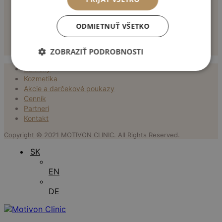
TELO
ODMIETNUŤ VŠETKO
Liposukcia
Zmenšenie zadku
Odstránenie jaziev
ZOBRAZIŤ PODROBNOSTI
Ostatné operácie tela
Zákroky
Kozmetika
Akcie a darčekové poukazy
Cenník
Partneri
Kontakt
Copyright © 2021 MOTIVON CLINIC. All Rights Reserved.
SK
EN
DE