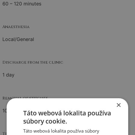
60 – 120 minutes
Anaesthesia
Local/General
Discharge from the clinic
1 day
Removal of stitches
×
10 – 14 dní
Táto webová lokalita používa
súbory cookie.
Táto webová lokalita používa súbory
Traces