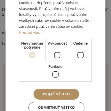
cookie na zlepšenie používateľskej
skúsenosti. Používaním našej webovej
Hidden scars, swelling, and bruising that disappear after
2 – 3 weeks
lokality vyjadrujete súhlas s používaním
všetkých súborov cookie v súlade s našimi
zásadami používania súborov cookie.
Prečítať viac
Result
Nevyhnutne
Výkonnosť
Cielenie
Long-lasting
potrebné
Funkcie
Líščie údolie 43
84104 Bratislava
PRIJAŤ VŠETKO
ODMIETNUŤ VŠETKO