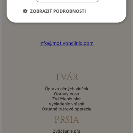
+421 904 355 553
ZOBRAZIŤ PODROBNOSTI
info@motivonclinic.com
TVÁR
Úprava očných viečok
Opravy nosa
Zväčšenie pier
Vyhladenie vrások
Ostatné tvárové operácie
PRSIA
Zväčšenie pŕs