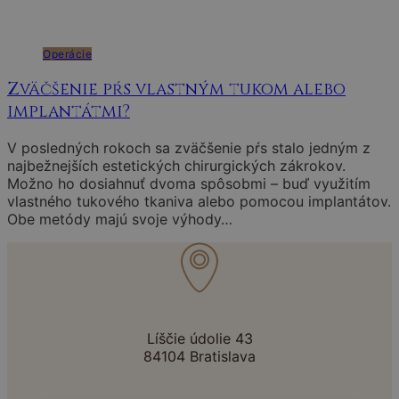
Operácie
Zväčšenie pŕs vlastným tukom alebo
implantátmi?
V posledných rokoch sa zväčšenie pŕs stalo jedným z
najbežnejších estetických chirurgických zákrokov.
Možno ho dosiahnuť dvoma spôsobmi – buď využitím
vlastného tukového tkaniva alebo pomocou implantátov.
Obe metódy majú svoje výhody…
Líščie údolie 43
84104 Bratislava