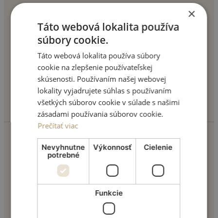
×
Táto webová lokalita používa
+421 904 355 553
súbory cookie.
Táto webová lokalita používa súbory
cookie na zlepšenie používateľskej
skúsenosti. Používaním našej webovej
lokality vyjadrujete súhlas s používaním
info@motivonclinic.com
všetkých súborov cookie v súlade s našimi
zásadami používania súborov cookie.
Prečítať viac
Nevyhnutne
Výkonnosť
Cielenie
TVÁR
potrebné
Úprava očných viečok
Opravy nosa
Zväčšenie pier
Funkcie
Vyhladenie vrások
Ostatné tvárové operácie