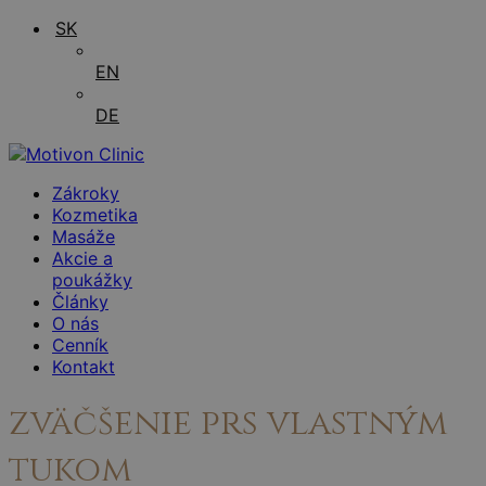
SK
EN
DE
Zákroky
Kozmetika
Masáže
Akcie a
poukážky
Články
O nás
Cenník
Kontakt
zväčšenie prs vlastným
tukom