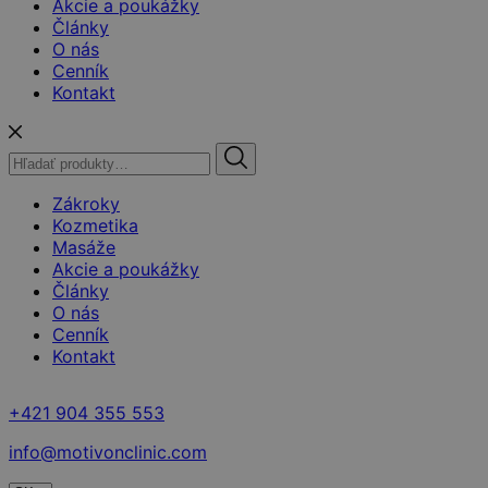
Akcie a poukážky
Články
O nás
Cenník
Kontakt
Hľadať:
Zákroky
Kozmetika
Masáže
Akcie a poukážky
Články
O nás
Cenník
Kontakt
+421 904 355 553
info@motivonclinic.com