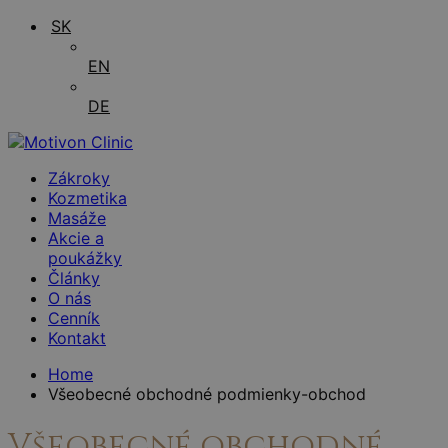
SK
EN
DE
Zákroky
Kozmetika
Masáže
Akcie a
poukážky
Články
O nás
Cenník
Kontakt
Home
Všeobecné obchodné podmienky-obchod
Všeobecné obchodné