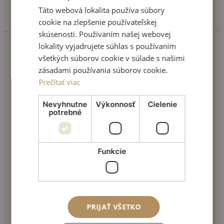
info@motivonclinic.com
Táto webová lokalita používa súbory
cookie na zlepšenie používateľskej
skúsenosti. Používaním našej webovej
lokality vyjadrujete súhlas s používaním
všetkých súborov cookie v súlade s našimi
TVÁR
zásadami používania súborov cookie.
Prečítať viac
Úprava očných viečok
Opravy nosa
Zväčšenie pier
Nevyhnutne
Výkonnosť
Cielenie
Vyhladenie vrások
potrebné
Ostatné tvárové operácie
PRSIA
Funkcie
Zväčšenie pŕs
Zmenšenie pŕs
Úprava tvaru
Bradavky
TELO
PRIJAŤ VŠETKO
Liposukcia