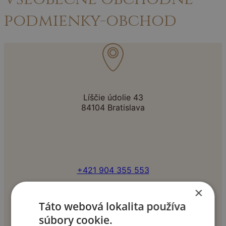
podmienky-obchod
Líščie údolie 43
84104 Bratislava
+421 904 355 553
×
Táto webová lokalita používa
súbory cookie.