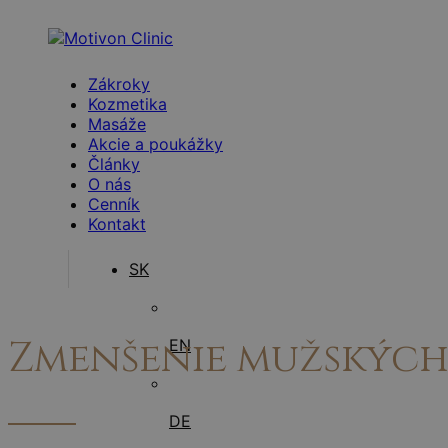
Zákroky
Kozmetika
Masáže
Akcie a poukážky
Články
O nás
Cenník
Kontakt
SK
Zmenšenie mužských
EN
DE