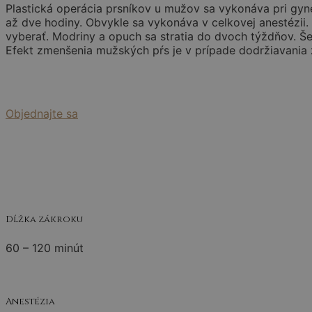
Plastická operácia prsníkov u mužov sa vykonáva pri gyne
až dve hodiny. Obvykle sa vykonáva v celkovej anestézii. 
vyberať. Modriny a opuch sa stratia do dvoch týždňov. Še
Efekt zmenšenia mužských pŕs je v prípade dodržiavania z
Objednajte sa
Dĺžka zákroku
60 – 120 minút
Anestézia