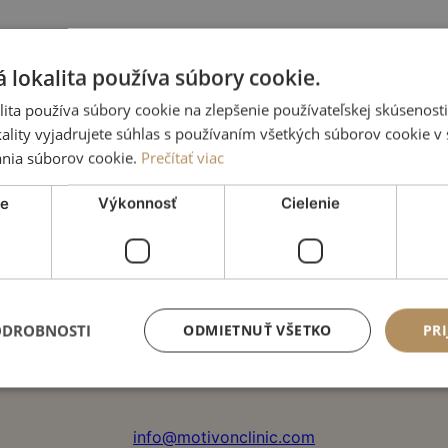
 lokalita používa súbory cookie.
ita používa súbory cookie na zlepšenie používateľskej skúsenost
ality vyjadrujete súhlas s používaním všetkých súborov cookie v 
nia súborov cookie.
Prečítať viac
ne
Výkonnosť
Cielenie
Líščie údolie 43
84104 Bratislava
ODROBNOSTI
ODMIETNUŤ VŠETKO
PRI
+421 904 355 553
info@motivonclinic.com