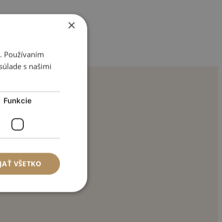
×
i. Používaním
súlade s našimi
Funkcie
JAŤ VŠETKO