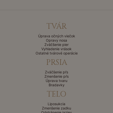
TVÁR
Úprava očných viečok
Opravy nosa
Zväčšenie pier
Vyhladenie vrások
Ostatné tvárové operácie
PRSIA
Zväčšenie pŕs
Zmenšenie pŕs
Úprava tvaru
Bradavky
TELO
Liposukcia
Zmenšenie zadku
Odstránenie jaziev