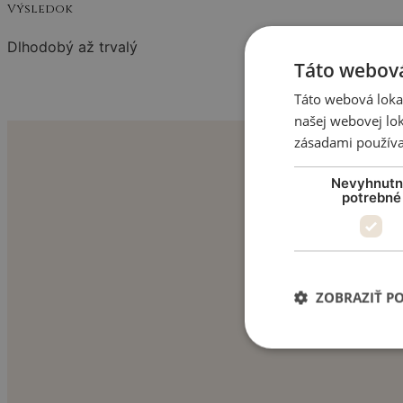
Výsledok
Dlhodobý až trvalý
Táto webová
Táto webová lokal
našej webovej lok
zásadami používa
Nevyhnut
potrebné
ZOBRAZIŤ P