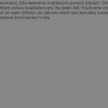
komastii, čiže nadmerne zväčšených prsných žľazách. Chiru
Klient ostáva hospitalizovaný iba jeden deň. Používame vstr
sť až osem týždňov po zákroku klient nosí špeciálny kompr
dravej životosprávy trvalý.