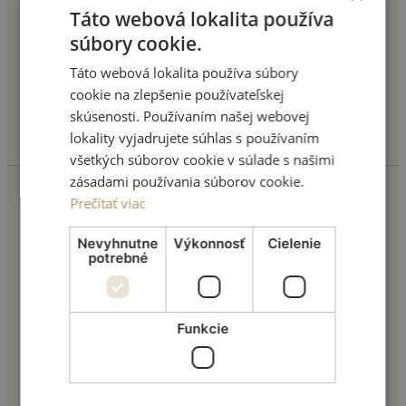
+421 904 355 553
Táto webová lokalita používa
súbory cookie.
Táto webová lokalita používa súbory
cookie na zlepšenie používateľskej
skúsenosti. Používaním našej webovej
info@motivonclinic.com
lokality vyjadrujete súhlas s používaním
všetkých súborov cookie v súlade s našimi
zásadami používania súborov cookie.
Prečítať viac
TVÁR
Nevyhnutne
Výkonnosť
Cielenie
potrebné
Úprava očných viečok
Opravy nosa
Zväčšenie pier
Vyhladenie vrások
Ostatné tvárové operácie
Funkcie
PRSIA
Zväčšenie pŕs
Zmenšenie pŕs