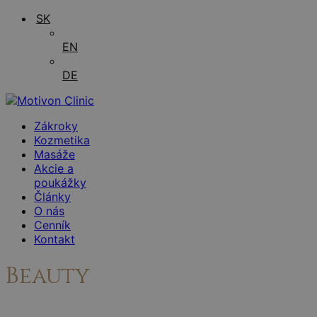
SK
EN
DE
Zákroky
Kozmetika
Masáže
Akcie a
poukážky
Články
O nás
Cenník
Kontakt
Beauty