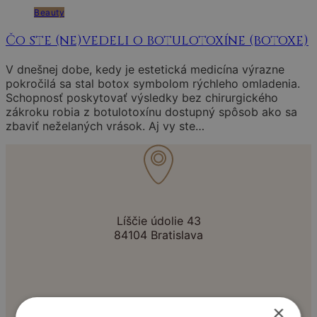
Beauty
Čo ste (ne)vedeli o botulotoxíne (botoxe)
V dnešnej dobe, kedy je estetická medicína výrazne
pokročilá sa stal botox symbolom rýchleho omladenia.
Schopnosť poskytovať výsledky bez chirurgického
zákroku robia z botulotoxínu dostupný spôsob ako sa
zbaviť neželaných vrások. Aj vy ste…
Líščie údolie 43
84104 Bratislava
×